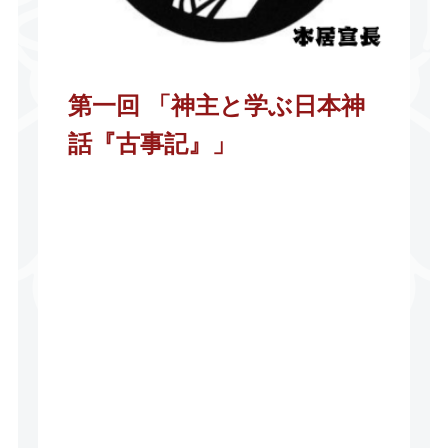
第一回 「
神主と学ぶ日本神
話『古事記』
」
５月３１日（土）学校法人浪速学院の
土曜日学級で【神主と学ぶ日本神話
『古事記』】について、島根県神社庁
制作のDVDを見ながら、神話とはどう
いうもかの特別講話を行いました。今
回は第１回目①古事記を学ぶ②神話ゆ
かりの地を巡る③神話「天地の始まり
と神様の誕生」④神話「おのごろ島」
「神様の結婚」についてお話をいたし