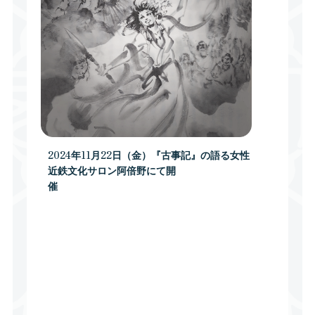
2024年11月22日（金）『古事記』の語る女性
近鉄文化サロン阿倍野にて開
催
『古事記』中巻 景行天皇 4 小碓命の東伐
ここに天皇、また頻きて倭建命に詔りた まひし
く、東の方十二道の荒ぶる
神、・・・・・・ オトタチバナヒメと
ミヤズヒメを通して、女性の役割と意義ととも
に、日本古代における女性観についての講座で、
非常に興味深く、現在の女生観との違いも学べま