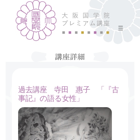
過去講座 寺田 惠子 「『古
事記』の語る女性」